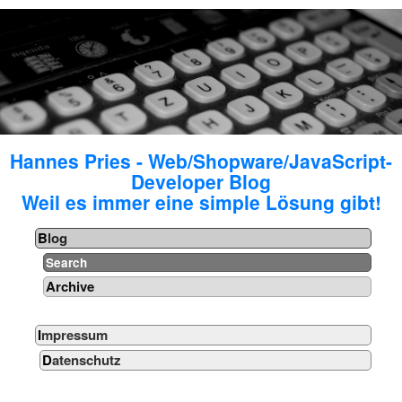
Hannes Pries - Web/Shopware/JavaScript-
Developer Blog
Weil es immer eine simple Lösung gibt!
Blog
Search
Archive
Impressum
Datenschutz