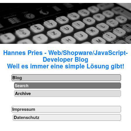
Hannes Pries - Web/Shopware/JavaScript-
Developer Blog
Weil es immer eine simple Lösung gibt!
Blog
Search
Archive
Impressum
Datenschutz