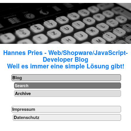
Hannes Pries - Web/Shopware/JavaScript-
Developer Blog
Weil es immer eine simple Lösung gibt!
Blog
Search
Archive
Impressum
Datenschutz