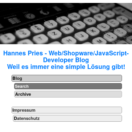
Hannes Pries - Web/Shopware/JavaScript-
Developer Blog
Weil es immer eine simple Lösung gibt!
Blog
Search
Archive
Impressum
Datenschutz