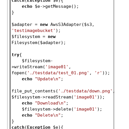
catch
(
Exception
$e
){
echo
$e
->getMessage();
}
$adapter
 = 
new
 AwsS3Adapter(
$s3
, 
'testimagebucket'
);
$filesystem
 = 
new
Filesystem(
$adapter
);
try
{
$filesystem
-
>writeStream(
'image01'
, 
fopen(
'./testdata/test_01.png'
, 
'r'
));
echo
"Update\n"
;
file_put_contents(
'./testdata/down.png'
, 
$filesystem
->readStream(
'image01'
));
echo
"Download\n"
;
$filesystem
->delete(
'image01'
);
echo
"Delete\n"
;
}
catch
(
Exception
$e
){