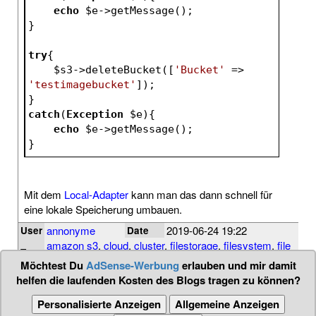
echo
$e
->getMessage();
}
try
{
$s3
->deleteBucket([
'Bucket'
 => 
'testimagebucket'
]);
}
catch
(
Exception
$e
){
echo
$e
->getMessage();
}
Mit dem
Local-Adapter
kann man das dann schnell für
eine lokale Speicherung umbauen.
annonyme
2019-06-24 19:22
User
Date
amazon s3
,
cloud
,
cluster
,
filestorage
,
filesystem
,
file
Tags
upload
,
flysystem
,
ftp
,
hannes pries
,
php
,
server
Möchtest Du
AdSense-Werbung
erlauben und mir damit
helfen die laufenden Kosten des Blogs tragen zu können?
Personalisierte Anzeigen
Allgemeine Anzeigen