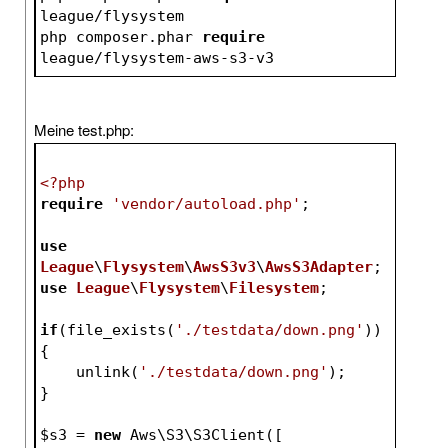
league/flysystem
php composer.phar 
require
league/flysystem-aws-s3-v3
Meine test.php:
<?php
require
'vendor/autoload.php'
;
use
League
\
Flysystem
\
AwsS3v3
\
AwsS3Adapter
;
use
League
\
Flysystem
\
Filesystem
;
if
(file_exists(
'./testdata/down.png'
))
{
    unlink(
'./testdata/down.png'
);
}
$s3
 = 
new
 Aws\S3\S3Client([