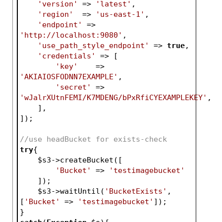
'version'
 => 
'latest'
,
'region'
  => 
'us-east-1'
,
'endpoint'
 => 
'http://localhost:9080'
,
'use_path_style_endpoint'
 => 
true
,
'credentials'
 => [
'key'
    => 
'AKIAIOSFODNN7EXAMPLE'
,
'secret'
 => 
'wJalrXUtnFEMI/K7MDENG/bPxRfiCYEXAMPLEKEY'
,
    ],
]);
//use headBucket for exists-check
try
{
$s3
->createBucket([
'Bucket'
 => 
'testimagebucket'
    ]);
$s3
->waitUntil(
'BucketExists'
, 
[
'Bucket'
 => 
'testimagebucket'
]);
}