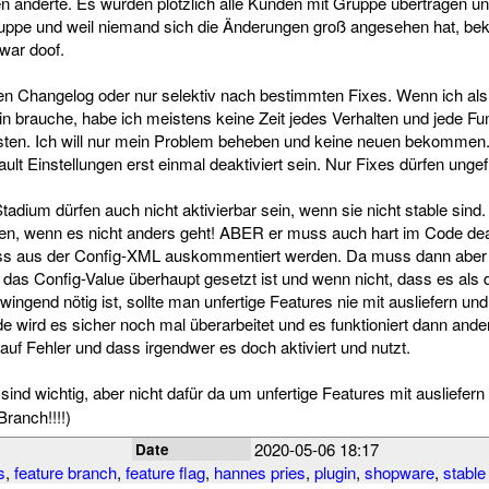
ten änderte. Es wurden plötzlich alle Kunden mit Gruppe übertragen un
uppe und weil niemand sich die Änderungen groß angesehen hat, beka
war doof.
en Changelog oder nur selektiv nach bestimmten Fixes. Wenn ich al
gin brauche, habe ich meistens keine Zeit jedes Verhalten und jede Fu
sten. Ich will nur mein Problem beheben und keine neuen bekommen
ult Einstellungen erst einmal deaktiviert sein. Nur Fixes dürfen ungefr
adium dürfen auch nicht aktivierbar sein, wenn sie nicht stable sind.
den, wenn es nicht anders geht! ABER er muss auch hart im Code deak
ss aus der Config-XML auskommentiert werden. Da muss dann aber si
 das Config-Value überhaupt gesetzt ist und wenn nicht, dass es als dea
ingend nötig ist, sollte man unfertige Features nie mit ausliefern un
e wird es sicher noch mal überarbeitet und es funktioniert dann and
auf Fehler und dass irgendwer es doch aktiviert und nutzt.
ind wichtig, aber nicht dafür da um unfertige Features mit ausliefern
ranch!!!!)
2020-05-06 18:17
Date
s
,
feature branch
,
feature flag
,
hannes pries
,
plugin
,
shopware
,
stable