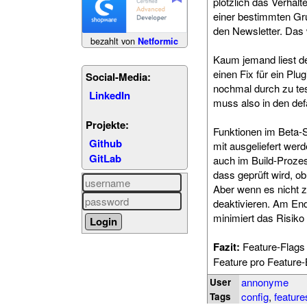
plötzlich das Verhal
einer bestimmten Gr
den Newsletter. Das 
bezahlt von
Netformic
Kaum jemand liest d
einen Fix für ein Plu
Social-Media:
nochmal durch zu te
LinkedIn
muss also in den defa
Projekte:
Funktionen im Beta-St
Github
mit ausgeliefert wer
GitLab
auch im Build-Proze
dass geprüft wird, ob
Aber wenn es nicht zw
deaktivieren. Am End
minimiert das Risiko 
Fazit:
Feature-Flags s
Feature pro Feature-B
annonyme
User
config
,
feature
Tags