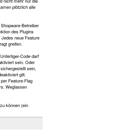
d nicht mehr nur die
men plötzlich alle
s Shopware-Betreiber
nktion des Plugins
. Jedes neue Feature
agt greifen.
 Unfertiger-Code darf
tiviert sein. Oder
chergestellt sein,
ktiviert gilt.
d per Feature-Flag
ers. Weglassen
 zu können (ein