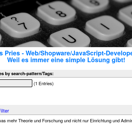
 Pries - Web/Shopware/JavaScript-Develop
Weil es immer eine simple Lösung gibt!
es by search-pattern/Tags:
(1 Entries)
ilter
as mehr Theorie und Forschung und nicht nur Einrichtung und Admin