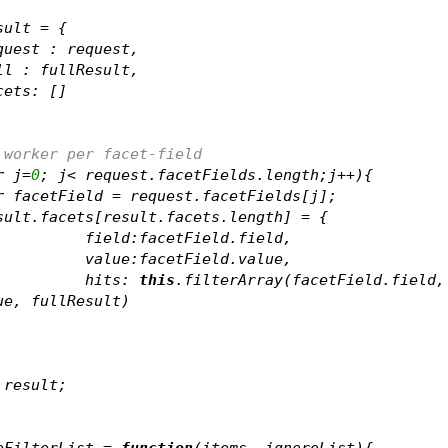
sult = {
        request : request,
        full : fullResult,
       facets: []
 worker per facet-field
r
 j=
0
; j< request.facetFields.length;j++){
r
 facetField = request.facetFields[j];
         result.facets[result.facets.length] = {
            		field:facetField.field, 
            		value:facetField.value,
            		hits: 
this
.filterArray(facetField.field, 
ue, fullResult)
 result;
eFilterList = 
function
(
items, ignoreList
)
{