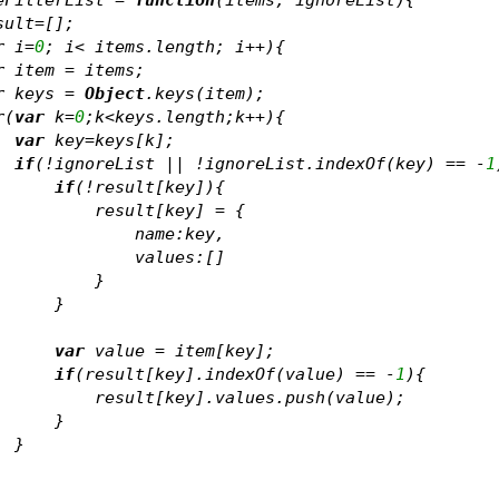
sult=[];
r
 i=
0
; i< items.length; i++){
r
 item = items
;
r
 keys = 
Object
.keys(item);
r
(
var
 k=
0
;k<keys.length;k++){
var
 key=keys[k];
if
(!ignoreList || !ignoreList.indexOf(key) == -
1
if
(!result[key]){
                        result[key] = {
                            name:key,
                            values:[]
                        }                   
                    }
var
 value = item[key];
if
(result[key].indexOf(value) == -
1
){
                        result[key].values.push(value);
                    }
                }               
       }           