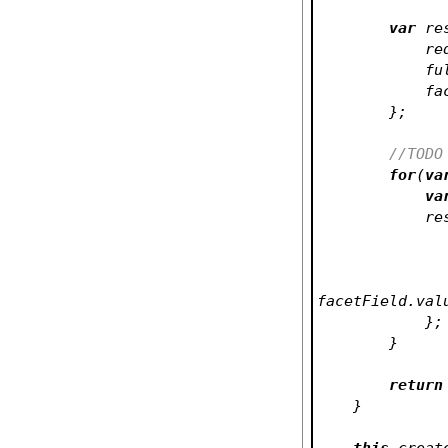
var
 re
    
    
     
        };
//TODO
for
(
va
va
   
facetField.val
            };
        }
return
    }
this
.creat