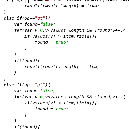
                	result[result.length] = item;
                }
else
if
(op==
"gt"
){
var
 found=
false
;
for
(
var
 v=
0
;v<values.length && !found;v++){
if
(values[v] > item[field]){
                            found = 
true
;
                        }
                    }
if
(found){
                        result[result.length] = item;
                    }
                }
else
if
(op==
"gt"
){
var
 found=
false
;
for
(
var
 v=
0
;v<values.length && !found;v++){
if
(values[v] < item[field]){
                            found = 
true
;
                        }
                    }
if
(found){