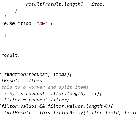
                    	result[result.length] = item;
                    }
                }
else
if
(op==
"bw"
){
                }
 result;
r=
function
(
request, items
)
{
llResult = items;
 this to a worker and split items
r
 i=
0
; i< request.filter.length; i++){
r
 filter = request.filter
;
(filter.values && filter.values.length>
0
){
                fullResult = 
this
.filterArray(filter.field, filte