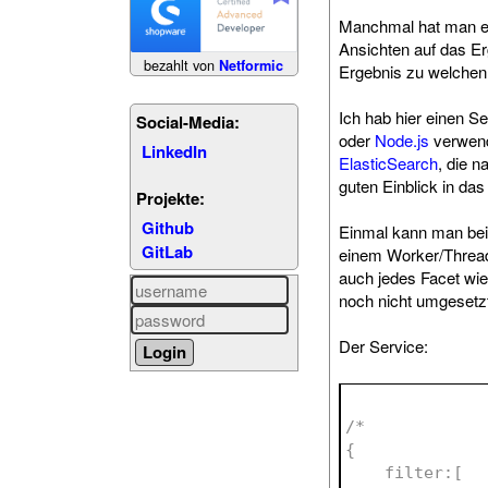
Manchmal hat man ei
Ansichten auf das E
bezahlt von
Netformic
Ergebnis zu welchen F
Ich hab hier einen S
Social-Media:
oder
Node.js
verwend
LinkedIn
ElasticSearch
, die n
guten Einblick in da
Projekte:
Github
Einmal kann man beim 
GitLab
einem Worker/Thread
auch jedes Facet wie
noch nicht umgesetz
Der Service:
/*
{
    filter:[