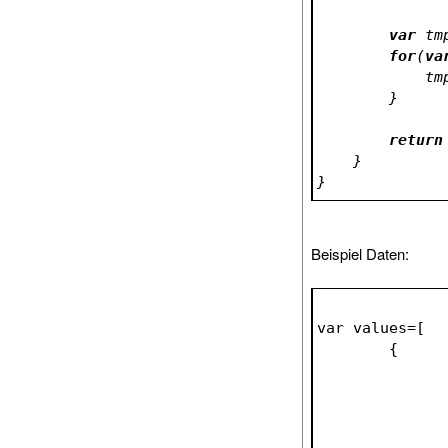
var
 tm
for
(
va
   
        }
return
    }
}
Beispiel Daten:
var values=[
	{