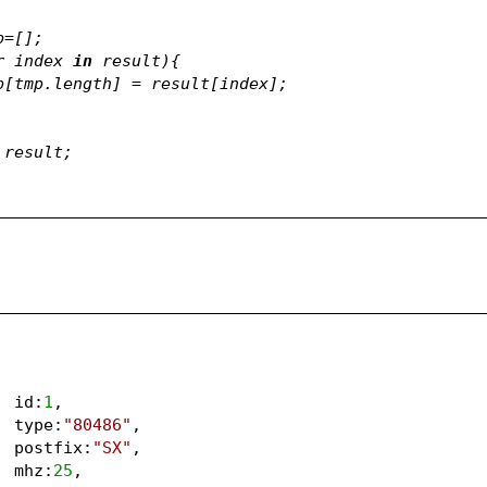
p=[];
r
 index 
in
 result){
         tmp[tmp.length] = result[index];
 result;
		id:
1
,
		type:
"80486"
,
		postfix:
"SX"
,
		mhz:
25
,