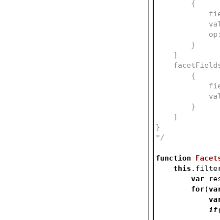
        {
     
     
      
        }
    ]
    facetFiel
        {
     
      
        }
    ]
}
*/
function
Facet
this
.filte
var
 re
for
(
va
va
if