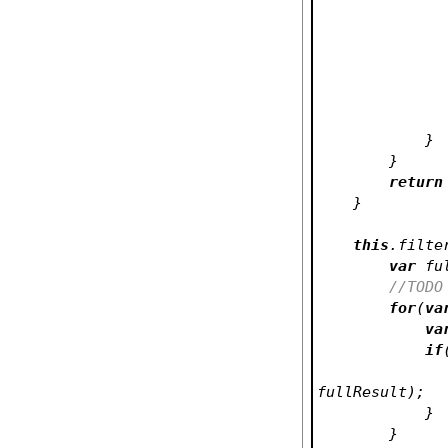
            }
        }   
return
    }
this
.filte
var
 fu
//TODO
for
(
va
va
if
fullResult);
            }
        }