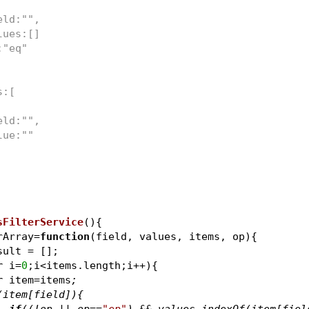
       field:"",
       values:[]
      op:"eq"
ds:[
       field:"",
      value:""
sFilterService
(
)
{
rArray=
function
(
field, values, items, op
)
{
sult = [];
r
 i=
0
;i<items.length;i++){
r
 item=items
;
(item[field]){
if
((!op || op==
"ep"
) && values.indexOf(item[fiel