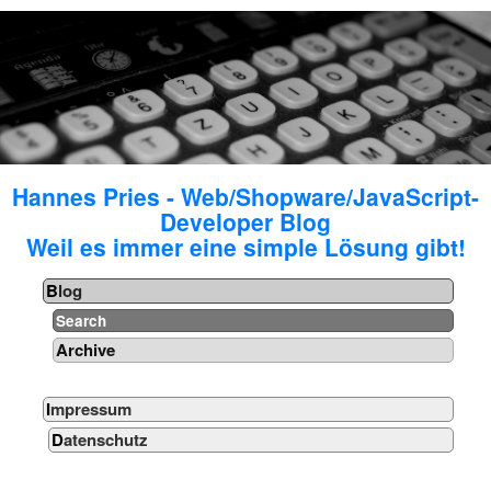
Hannes Pries - Web/Shopware/JavaScript-
Developer Blog
Weil es immer eine simple Lösung gibt!
Blog
Search
Archive
Impressum
Datenschutz