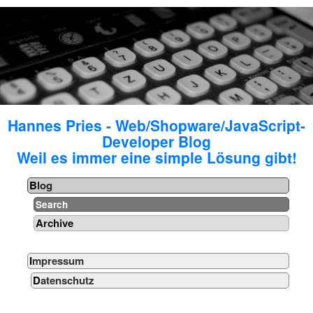
Hannes Pries - Web/Shopware/JavaScript-
Developer Blog
Weil es immer eine simple Lösung gibt!
Blog
Search
Archive
Impressum
Datenschutz