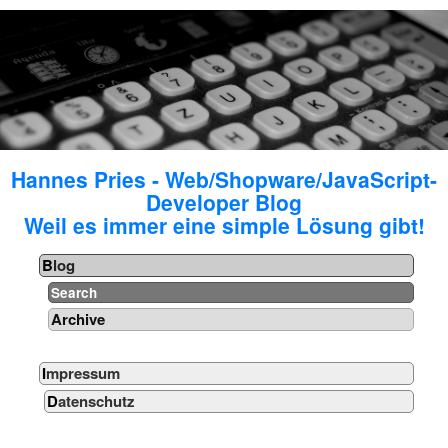
Hannes Pries - Web/Shopware/JavaScript-
Developer Blog
Weil es immer eine simple Lösung gibt!
Blog
Search
Archive
Impressum
Datenschutz