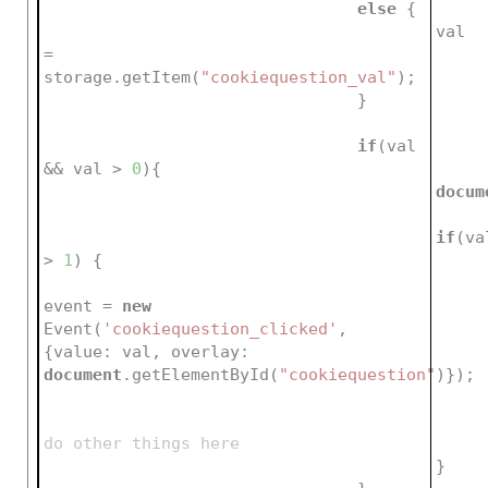
else
 {
					val 
= 
storage.getItem(
"cookiequestion_val"
);
				}
if
(val 
&& val > 
0
){
docum
if
(val
> 
1
) {				
event = 
new
Event(
'cookiequestion_clicked'
, 
{value: val, overlay: 
document
.getElementById(
"cookiequestion"
)});
do other things here
					} 