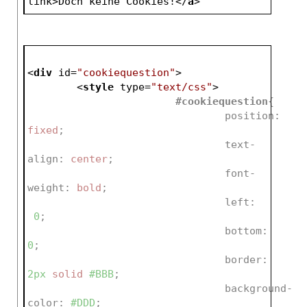
link
>
Doch keine Cookies!
</
a
>
<
div
id
=
"cookiequestion"
>
<
style
type
=
"text/css"
>
#cookiequestion
{
position
:
fixed
;
text-
align
:
 center
;
font-
weight
:
 bold
;
left
:
0
;
bottom
:
0
;
border
:
2px
 solid 
#BBB
;
background-
color
:
#DDD
;