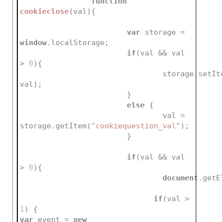
function
cookieclose
(
val
)
{			
var
 storage =  
window
.localStorage;
if
(val && val 
> 
0
){				
				storage.setI
val);
			}
else
 {
				val = 
storage.getItem(
"cookiequestion_val"
);
			}
if
(val && val 
> 
0
){
document
.getE
if
(val > 
1
) {				
var
 event = 
new