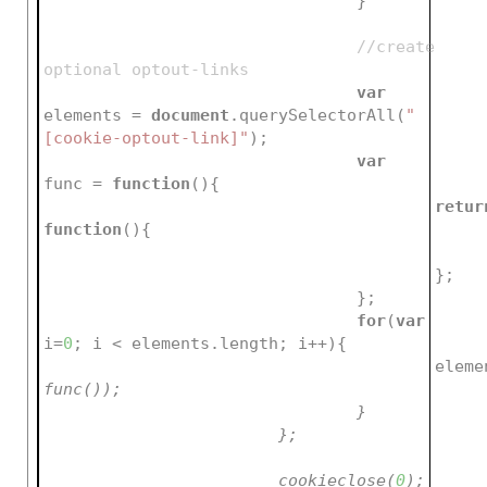
				}
//create 
optional optout-links
var
elements = 
document
.querySelectorAll(
"
[cookie-optout-link]"
);
var
func = 
function
(
)
{
retur
function
(
)
{
					};
				};
for
(
var
i=
0
; i < elements.length; i++){
					ele
func());
				}
			};
			cookieclose(
0
);