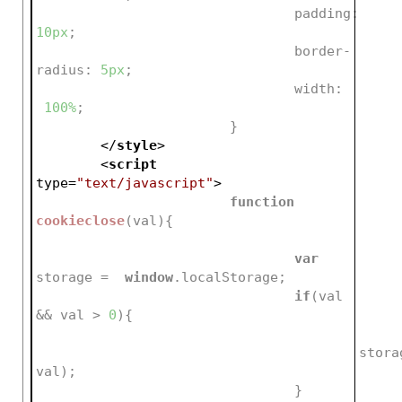
padding
:
10px
;
border-
radius
:
5px
;
width
:
100%
;
			}
</
style
>
<
script
type
=
"text/javascript"
>
function
cookieclose
(
val
)
{			
var
storage =  
window
.localStorage;
if
(val 
&& val > 
0
){				
					st
val);
				}