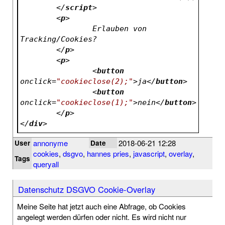
</
script
>
<
p
>
		Erlauben von 
Tracking/Cookies?
</
p
>
<
p
>
<
button
onclick
=
"cookieclose(2);"
>
ja
</
button
>
<
button
onclick
=
"cookieclose(1);"
>
nein
</
button
>
</
p
>
</
div
>
annonyme
2018-06-21 12:28
User
Date
cookies
,
dsgvo
,
hannes pries
,
javascript
,
overlay
,
Tags
queryall
Datenschutz DSGVO Cookie-Overlay
Meine Seite hat jetzt auch eine Abfrage, ob Cookies
angelegt werden dürfen oder nicht. Es wird nicht nur