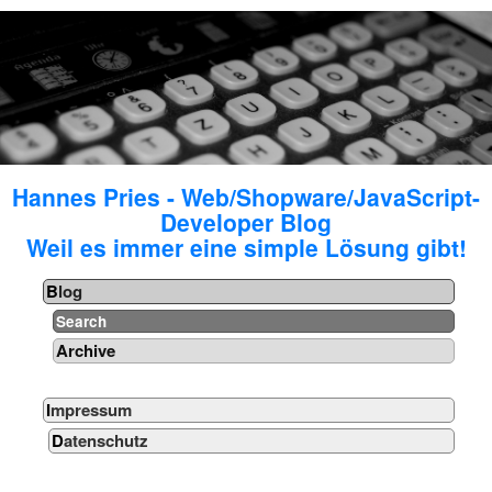
Hannes Pries - Web/Shopware/JavaScript-
Developer Blog
Weil es immer eine simple Lösung gibt!
Blog
Search
Archive
Impressum
Datenschutz