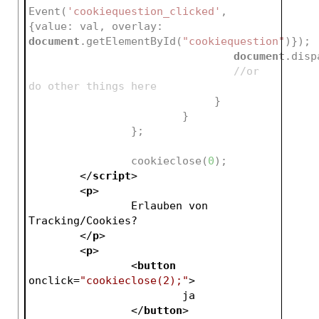
Event(
'cookiequestion_clicked'
, 
{value: val, overlay: 
document
.getElementById(
"cookiequestion"
)});
document
.disp
//or 
do other things here
                             } 
			}
		};
		cookieclose(
0
);
</
script
>
<
p
>
		Erlauben von 
Tracking/Cookies?
</
p
>
<
p
>
<
button
onclick
=
"cookieclose(2);"
>
			ja
</
button
>