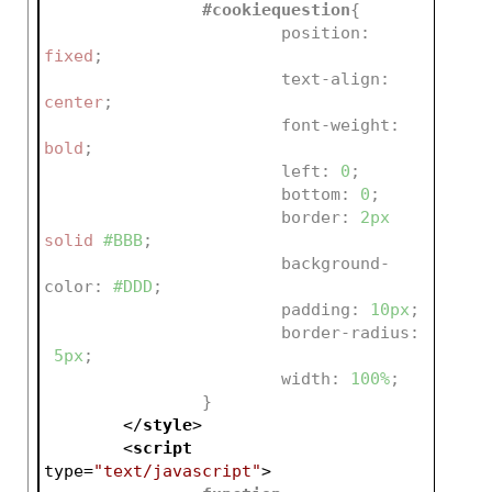
#cookiequestion
{
position
:
fixed
;
text-align
:
center
;
font-weight
:
bold
;
left
:
0
;
bottom
:
0
;
border
:
2px
solid 
#BBB
;
background-
color
:
#DDD
;
padding
:
10px
;
border-radius
:
5px
;
width
:
100%
;
		}
</
style
>
<
script
type
=
"text/javascript"
>