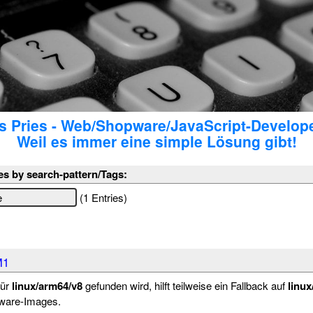
 Pries - Web/Shopware/JavaScript-Develop
Weil es immer eine simple Lösung gibt!
es by search-pattern/Tags:
(1 Entries)
M1
für
linux/arm64/v8
gefunden wird, hilft teilweise ein Fallback auf
linux
rware-Images.