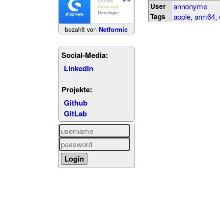
annonyme
User
apple
,
arm64
,
Tags
bezahlt von
Netformic
Social-Media:
LinkedIn
Projekte:
Github
GitLab