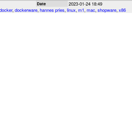
2023-01-24 18:49
Date
docker
,
dockerware
,
hannes pries
,
linux
,
m1
,
mac
,
shopware
,
x86