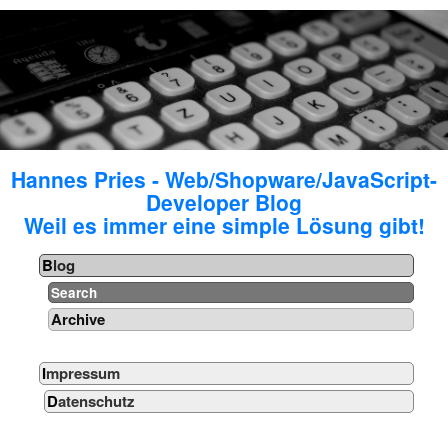
Hannes Pries - Web/Shopware/JavaScript-
Developer Blog
Weil es immer eine simple Lösung gibt!
Blog
Search
Archive
Impressum
Datenschutz