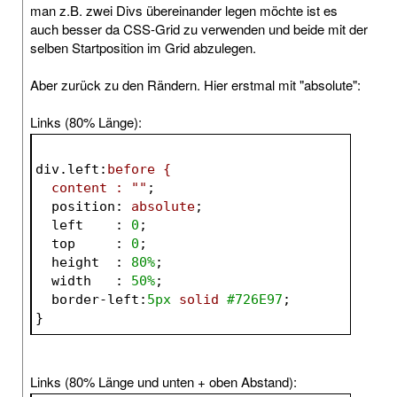
man z.B. zwei Divs übereinander legen möchte ist es
auch besser da CSS-Grid zu verwenden und beide mit der
selben Startposition im Grid abzulegen.
Aber zurück zu den Rändern. Hier erstmal mit "absolute":
Links (80% Länge):
div.left
:
before {
  content : 
""
;
position
:
 absolute
;
left    
:
0
;
top     
:
0
;
height  
:
80%
;
width   
:
50%
;
border-left
:
5px
 solid 
#726E97
;
}
Links (80% Länge und unten + oben Abstand):