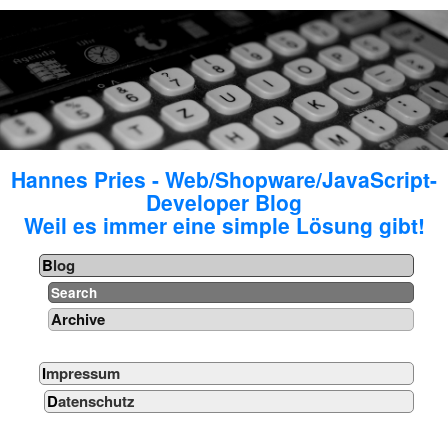
Hannes Pries - Web/Shopware/JavaScript-
Developer Blog
Weil es immer eine simple Lösung gibt!
Blog
Search
Archive
Impressum
Datenschutz