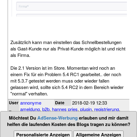
Zusätzlich kann man einstellen das Schnellbestellungen
als Gast-Kunde nur als Privat-Kunde möglich ist und nicht
als Firma.
Die 2.1 Version ist im Store. Momentan wird noch an
einem Fix für ein Problem 5.4 RC1 gearbeitet.. der noch
mit 5.3.7 getestet werden muss oder wieder fallen
gelassen wird, sollte sich 5.4 RC2 in dem Bereich wieder
"normal" verhalten.
annonyme
2018-02-19 12:33
User
Date
ameldung
,
b2b
,
hannes pries
,
plugin
,
registrierung
,
Tags
shopware
,
store
Möchtest Du
AdSense-Werbung
erlauben und mir damit
helfen die laufenden Kosten des Blogs tragen zu können?
Personalisierte Anzeigen
Allgemeine Anzeigen