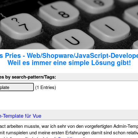
 Pries - Web/Shopware/JavaScript-Develop
Weil es immer eine simple Lösung gibt!
es by search-pattern/Tags:
(1 Entries)
-Template für Vue
act arbeiten musste, war ich sehr von den vorgefertigten Admin-Temp
mit rumspielen und meine ersten Erfahrungen damit sind schon relativ 