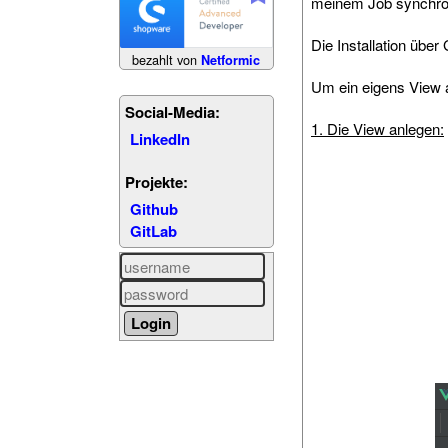
meinem Job synchron
Die Installation über 
bezahlt von
Netformic
Um ein eigens View 
Social-Media:
1. Die View anlegen:
LinkedIn
Projekte:
Github
GitLab