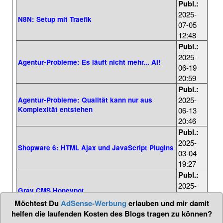
Publ.:
2025-
N8N: Setup mit Traefik
07-05
12:48
Publ.:
2025-
Agentur-Probleme: Es läuft nicht mehr... AI!
06-19
20:59
Publ.:
2025-
Agentur-Probleme: Qualität kann nur aus
Komplexität entstehen
06-13
20:46
Publ.:
2025-
Shopware 6: HTML Ajax und JavaScript Plugins
03-04
19:27
Publ.:
2025-
Grav CMS Honeypot
02-22
Möchtest Du
AdSense-Werbung
erlauben und mir damit
08:54
helfen die laufenden Kosten des Blogs tragen zu können?