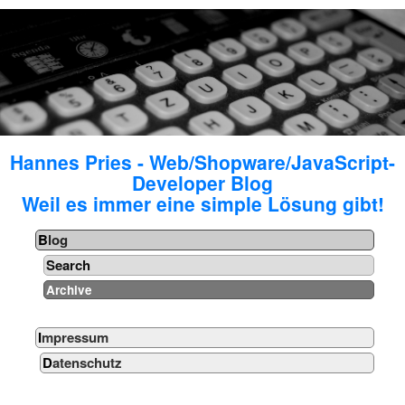
Hannes Pries - Web/Shopware/JavaScript-
Developer Blog
Weil es immer eine simple Lösung gibt!
Blog
Search
Archive
Impressum
Datenschutz