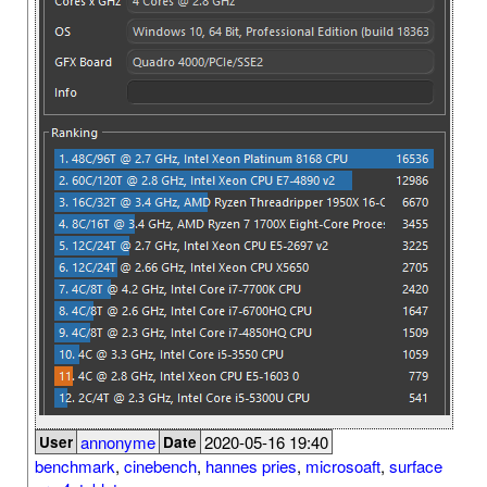
annonyme
2020-05-16 19:40
User
Date
benchmark
,
cinebench
,
hannes pries
,
microsoaft
,
surface