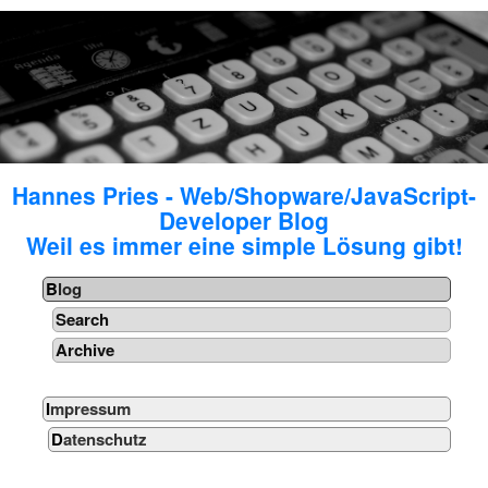
Hannes Pries - Web/Shopware/JavaScript-
Developer Blog
Weil es immer eine simple Lösung gibt!
Blog
Search
Archive
Impressum
Datenschutz