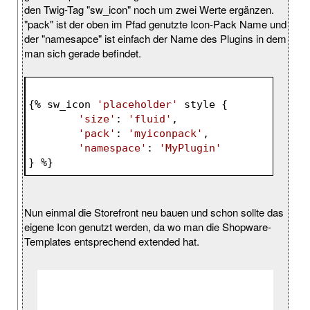
den Twig-Tag "sw_icon" noch um zwei Werte ergänzen.
"pack" ist der oben im Pfad genutzte Icon-Pack Name und
der "namesapce" ist einfach der Name des Plugins in dem
man sich gerade befindet.
{% sw_icon 
'placeholder'
 style {
'size'
: 
'fluid'
,
'pack'
: 
'myiconpack'
,
'namespace'
: 
'MyPlugin'
} %}
Nun einmal die Storefront neu bauen und schon sollte das
eigene Icon genutzt werden, da wo man die Shopware-
Templates entsprechend extended hat.