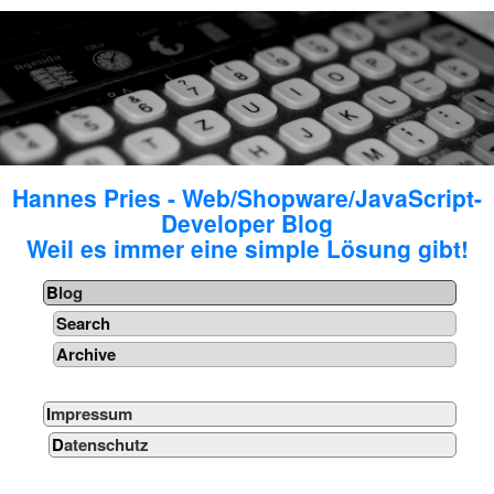
Hannes Pries - Web/Shopware/JavaScript-
Developer Blog
Weil es immer eine simple Lösung gibt!
Blog
Search
Archive
Impressum
Datenschutz