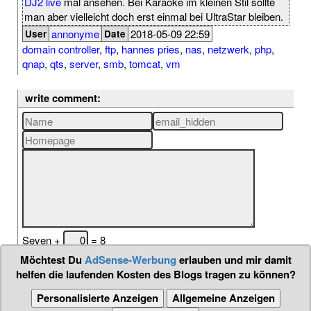
DJ2 live
mal ansehen. Bei Karaoke im kleinen Stil sollte
man aber vielleicht doch erst einmal bei UltraStar bleiben.
annonyme
2018-05-09 22:59
User
Date
domain controller
,
ftp
,
hannes pries
,
nas
,
netzwerk
,
php
,
qnap
,
qts
,
server
,
smb
,
tomcat
,
vm
write comment:
Seven +
= 8
Möchtest Du
AdSense-Werbung
erlauben und mir damit
helfen die laufenden Kosten des Blogs tragen zu können?
Personalisierte Anzeigen
Allgemeine Anzeigen