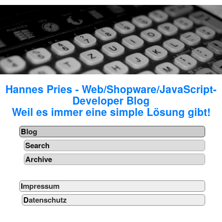
Hannes Pries - Web/Shopware/JavaScript-
Developer Blog
Weil es immer eine simple Lösung gibt!
Blog
Search
Archive
Impressum
Datenschutz