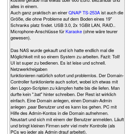
alles in einem.
Auch ganz praktisch an einer
QNAP TS-253A
ist auch die
Größe, die ohne Probleme auf dem Boden eines 19"
Schranks platz findet. USB 3.0, 2x 1GBit LAN, RAID..
Microphone-Anschlüsse für
Karaoke
(ohne wäre teurer
gewesen).
Das NAS wurde gekauft und ich hatte endlich mal die
Möglichkeit mit so einem System zu arbeiten. Fazit: Toll!
UI ist super zu bedienen. Es ist leise und schnell.
Netzwerkfreigaben
funktionieren natürlich sofort und problemlos. Der Domain-
Controller funktionierte auch sofort, wobei ich etwas mit
den Logon-Scripten zu kämpfen hatte bis die liefen. Man
durfte kein ".bat" hinter schreiben. Der Rest ist wirklich
einfach. Eine Domain anlegen, einen Domain-Admin
anlegen ,paar Benutzer und es kann los gehen. PC mit
Hilfe des Admin-Kontos in die Domain aufnehmen.
Neustart und sich mit einem der Benutzer anmelden. Läuft
und bringt kleinen Firmen sehr viel mehr Kontrolle (als
PCs wo jeder als Admin drauf arbeitet).