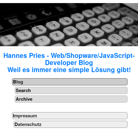
Hannes Pries - Web/Shopware/JavaScript-
Developer Blog
Weil es immer eine simple Lösung gibt!
Blog
Search
Archive
Impressum
Datenschutz