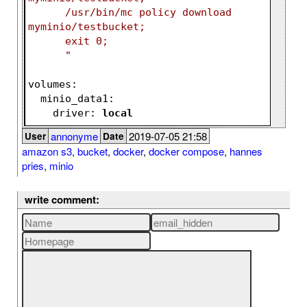
      /usr/bin/mc policy download 
myminio/testbucket;
      exit 0;
      "
volumes:
  minio_data1:
    driver: 
local
annonyme
2019-07-05 21:58
User
Date
amazon s3
,
bucket
,
docker
,
docker compose
,
hannes
pries
,
minio
write comment: