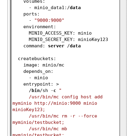
    volumes:
      - minio_data1:/
data
    ports:
      - 
"9000:9000"
    environment:
      MINIO_ACCESS_KEY: minio
      MINIO_SECRET_KEY: minioKey123
    command: 
server
 /
data
  createbuckets:
    image: minio/mc
    depends_on:
      - minio
    entrypoint: >
      /
bin
/sh -
c
"
      /usr/bin/mc config host add 
myminio http://minio:9000 minio 
minioKey123;
      /usr/bin/mc rm -r --force 
myminio/testbucket;
      /usr/bin/mc mb 
myminio/testbucket;