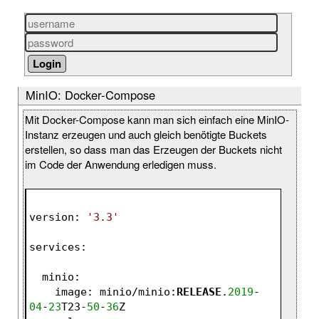
MinIO: Docker-Compose
Mit Docker-Compose kann man sich einfach eine MinIO-
Instanz erzeugen und auch gleich benötigte Buckets
erstellen, so dass man das Erzeugen der Buckets nicht
im Code der Anwendung erledigen muss.
version
: 
'3.3'
services:
  minio:
    image: minio/minio:
RELEASE
.
2019
-
04
-
23
T23-
50
-
36
Z