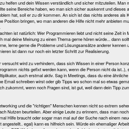
e zu helfen und dein Wissen verständlich und sicher mitzuteilen. Man 
lte seine Bereiche haben, wo man sich sicher auskennt und dieses a
lem hat, soll er zu dir kommen. An sich ist das nichts anderes als
ne Position bringen, wo man anderen die Hilfe nicht mehr anbieten 
.
achten ist natürlich: Wer Programmieren liebt und nicht seine Zeit in
 mal deine Meinung zu einen Thema gerne hören würde... dann sollt
erne, lerne gerne die Probleme und Lösungsansätze anderer kennen 
ren ist dann nur noch ein letzter Schritt zur Realisierung.
ersucht wird zu verhindern, dass sich Wissen in einer Person konze
rogramm nichts gefixt werden kann, wenn die Person nicht da ist..), 
ltiplikator, auch erstmal aktiv. Sag in Meetings, dass du eine ähnlic
ne Email schreiben wirst oder gib Tipps wo schon mal so etwas ge
ch zukommt, wenn noch Fragen sind, ist gut, weil dann dein Tipp zume
working und die "richtigen" Menschen kennen nicht so extrem seh
h Nutzen beurteilen. Aber einige Leute zu erinnern, dass man noch e
mal Hilfe braucht oder sogar man mal auf der Suche nach einem neue
t angestellt.. egal) kann es hilfreich sein. Würde ein ehemaliger Arb