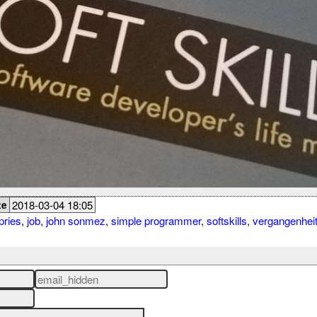
2018-03-04 18:05
te
pries
,
job
,
john sonmez
,
simple programmer
,
softskills
,
vergangenhei