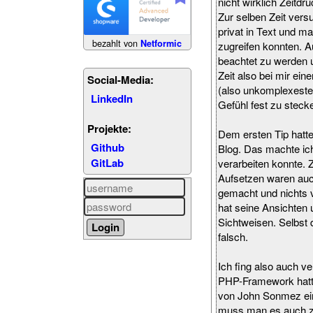
nicht wirklich Zeitd
Zur selben Zeit vers
privat in Text und 
bezahlt von
Netformic
zugreifen konnten. 
beachtet zu werden
Zeit also bei mir ei
Social-Media:
(also unkomplexeste 
LinkedIn
Gefühl fest zu steck
Projekte:
Dem ersten Tip hatt
Github
Blog. Das machte ich
GitLab
verarbeiten konnte. 
Aufsetzen waren auch
gemacht und nichts v
hat seine Ansichten 
Sichtweisen. Selbst 
falsch.
Ich fing also auch v
PHP-Framework hatte 
von John Sonmez eine
muss man es auch zu 