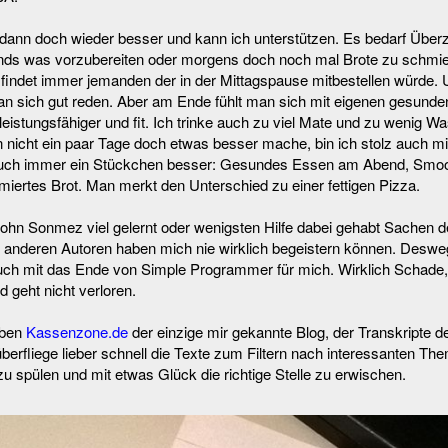
dann doch wieder besser und kann ich unterstützen. Es bedarf Übe
ends was vorzubereiten oder morgens doch noch mal Brote zu schmie
findet immer jemanden der in der Mittagspause mitbestellen würde.
 sich gut reden. Aber am Ende fühlt man sich mit eigenen gesunden
istungsfähiger und fit. Ich trinke auch zu viel Mate und zu wenig Was
icht ein paar Tage doch etwas besser mache, bin ich stolz auch mic
uch immer ein Stückchen besser: Gesundes Essen am Abend, Smoot
miertes Brot. Man merkt den Unterschied zu einer fettigen Pizza.
John Sonmez viel gelernt oder wenigsten Hilfe dabei gehabt Sachen d
n anderen Autoren haben mich nie wirklich begeistern können. Deswe
uch mit das Ende von Simple Programmer für mich. Wirklich Schade
d geht nicht verloren.
eben
Kassenzone.de
der einzige mir gekannte Blog, der Transkripte d
überfliege lieber schnell die Texte zum Filtern nach interessanten Th
u spülen und mit etwas Glück die richtige Stelle zu erwischen.