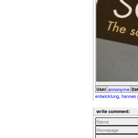
annonyme
User
Da
entwicklung
,
hannes 
write comment: