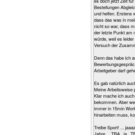
es doch jetzt Zeit f
Bestellungen Abgleic
und helfen. Erstens 
dass das was in mei
nicht so war, dass 
der letzte Punkt am 
würde, weil es leide
Versuch der Zusamm
Denn das habe ich au
Bewerbungsgespräche
Arbeitgeber darf geh
Es gab natürlich auc
Meine Arbeitsweise p
Klar mache ich auch
bekommen. Aber wenn
immer in 15min Work
hinarbeiten muss, ko
Treibe Sport! ... jaa
Jahre.... TBA.. ja.. T