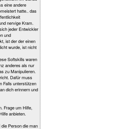
ss eine andere
eistert hatte.. das
entlichkeit
und nervige Kram.
ich jeder Entwickler
en und
, ist der der einen
icht wurde, ist nicht
ese Softskills waren
nz anderes als nur
as zu Manipulieren.
richt. Dafür muss
 Falls unterstützen
 an dich erinnern und
. Frage um Hilfe,
ilfe anbieten.
i die Person die man