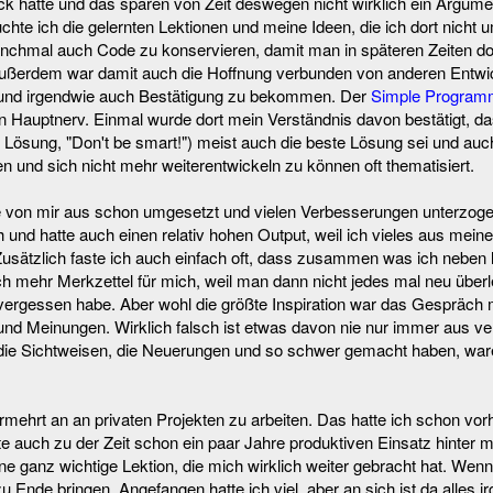
ruck hatte und das sparen von Zeit deswegen nicht wirklich ein Argume
uchte ich die gelernten Lektionen und meine Ideen, die ich dort nicht
manchmal auch Code zu konservieren, damit man in späteren Zeiten d
Außerdem war damit auch die Hoffnung verbunden von anderen Entwi
 und irgendwie auch Bestätigung zu bekommen. Der
Simple Program
nen Hauptnerv. Einmal wurde dort mein Verständnis davon bestätigt, da
Lösung, "Don't be smart!") meist auch die beste Lösung sei und auc
en und sich nicht mehr weiterentwickeln zu können oft thematisiert.
e von mir aus schon umgesetzt und vielen Verbesserungen unterzoge
 und hatte auch einen relativ hohen Output, weil ich vieles aus mein
Zusätzlich faste ich auch einfach oft, dass zusammen was ich neben 
 mehr Merkzettel für mich, weil man dann nicht jedes mal neu überle
ergessen habe. Aber wohl die größte Inspiration war das Gespräch m
und Meinungen. Wirklich falsch ist etwas davon nie nur immer aus v
die Sichtweisen, die Neuerungen und so schwer gemacht haben, waren
ermehrt an an privaten Projekten zu arbeiten. Das hatte ich schon vo
auch zu der Zeit schon ein paar Jahre produktiven Einsatz hinter mir
 ganz wichtige Lektion, die mich wirklich weiter gebracht hat. Wen
Ende bringen. Angefangen hatte ich viel, aber an sich ist da alles