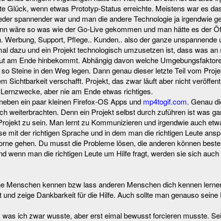
tte Glück, wenn etwas Prototyp-Status erreichte. Meistens war es da
der spannender war und man die andere Technologie ja irgendwie gem
dann wäre so was wie der Go-Live gekommen und man hätte es der Öff
. Werbung, Support, Pflege.. Kunden.. also der ganze unspannende 
al dazu und ein Projekt technologisch umzusetzen ist, dass was an s
gut am Ende hinbekommt. Abhängig davon welche Umgebungsfaktor
so Steine in den Weg legen. Dann genau dieser letzte Teil vom Projekt
em Sichtbarkeit verschafft. Projekt, das zwar läuft aber nicht veröffentl
r Lernzwecke, aber nie am Ende etwas richtiges.
 neben ein paar kleinen Firefox-OS Apps und
mp4togif.com
. Genau di
ch weiterbrachten. Denn ein Projekt selbst durch zuführen ist was ga
Projekt zu sein. Man lernt zu Kommunizieren und irgendwie auch etw
e mit der richtigen Sprache und in dem man die richtigen Leute ansp
orne gehen. Du musst die Probleme lösen, die anderen können besten
nd wenn man die richtigen Leute um Hilfe fragt, werden sie sich auch
Lerne Menschen kennen bzw lass anderen Menschen dich kennen lernen
 und zeige Dankbarkeit für die Hilfe. Auch sollte man genauso seine H
 was ich zwar wusste, aber erst eimal bewusst forcieren musste. Se