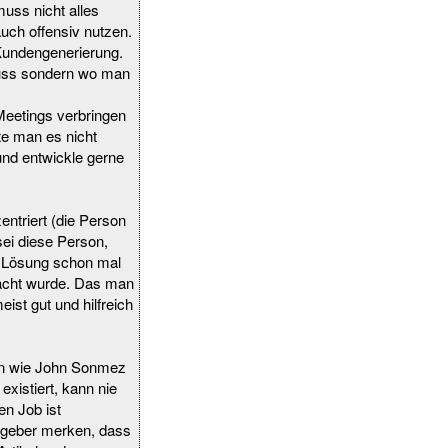
muss nicht alles
uch offensiv nutzen.
 Kundengenerierung.
muss sondern wo man
 Meetings verbringen
e man es nicht
und entwickle gerne
ntriert (die Person
sei diese Person,
he Lösung schon mal
macht wurde. Das man
ist gut und hilfreich
en wie John Sonmez
xistiert, kann nie
n Job ist
eitgeber merken, dass