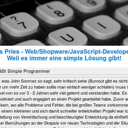
 Pries - Web/Shopware/JavaScript-Develop
Weil es immer eine simple Lösung gibt!
äßt Simple Programmer
 was John Sonmez so sagt, sehr kritisch sehe (Burnout gibt es nicht,
er um mehr Zeit zu haben sollte man einfach weniger schlafen) muss 
kel von so vor 3 - 2 Jahren sehr viel gelernt und verstanden habe. Es
motiviert und auch engagiert an einen Projekt gearbeitet habe. Zuvor w
 Team, wo alle Probleme und Fehler, die bei großen Teams vorkomme
t einem kleineren und sich damit schneller entwickelten Projekt war i
ellung von Vereinfachung und beschleunigter Entwicklung da einfließ
ieser Bemühungen an der Skepsis vor neuen Technologien und der Sit