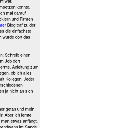
nt war.
 umsetzen konnte,
och mal darauf
cklern und Firmen
mer
Blog traf zu der
ss die einfachste
h wurde dort das
n: Schreib einen
em Job dort
lernte. Anleitung zum
gen, ob ich alles
it Kollegen. Jeder
erschiedenen
 ja nicht an sich
rher getan und mein
. Aber ich lernte
n man etwas anfängt,
 irgendwann im Sande