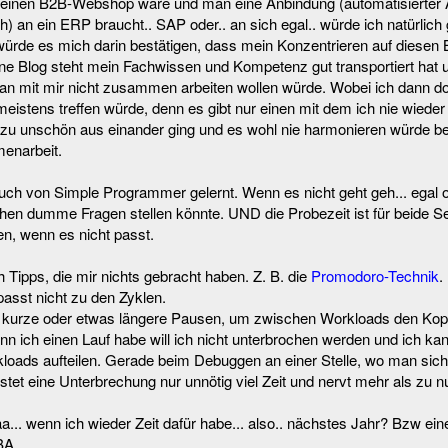
ür einen B2B-Webshop wäre und man eine Anbindung (automatisierter A
h) an ein ERP braucht.. SAP oder.. an sich egal.. würde ich natürlich
würde es mich darin bestätigen, dass mein Konzentrieren auf diesen B
ne Blog steht mein Fachwissen und Kompetenz gut transportiert hat 
man mit mir nicht zusammen arbeiten wollen würde. Wobei ich dann d
meistens treffen würde, denn es gibt nur einen mit dem ich nie wied
r zu unschön aus einander ging und es wohl nie harmonieren würde b
enarbeit.
ch von Simple Programmer gelernt. Wenn es nicht geht geh... egal 
n dumme Fragen stellen könnte. UND die Probezeit ist für beide Se
en, wenn es nicht passt.
h Tipps, die mir nichts gebracht haben. Z. B. die
Promodoro-Technik
.
asst nicht zu den Zyklen.
 kurze oder etwas längere Pausen, um zwischen Workloads den Kopf 
 ich einen Lauf habe will ich nicht unterbrochen werden und ich k
loads aufteilen. Gerade beim Debuggen an einer Stelle, wo man sich
stet eine Unterbrechung nur unnötig viel Zeit und nervt mehr als zu n
aaa... wenn ich wieder Zeit dafür habe... also.. nächstes Jahr? Bzw ei
BA.