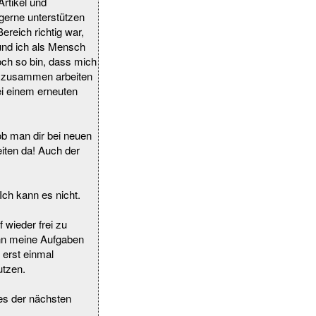
rtikel und
 gerne unterstützen
ereich richtig war,
und ich als Mensch
och so bin, dass mich
er zusammen arbeiten
ei einem erneuten
ob man dir bei neuen
iten da! Auch der
 Ich kann es nicht.
wieder frei zu
ann meine Aufgaben
 erst einmal
utzen.
nes der nächsten