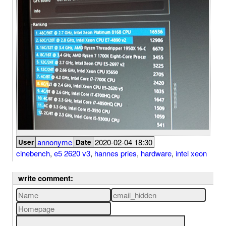
annonyme
2020-02-04 18:30
User
Date
cinebench
,
e5 2620 v3
,
hannes pries
,
hardware
,
intel xeon
write comment: