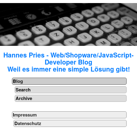
Hannes Pries - Web/Shopware/JavaScript-
Developer Blog
Weil es immer eine simple Lösung gibt!
Blog
Search
Archive
Impressum
Datenschutz