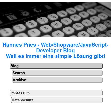
Hannes Pries - Web/Shopware/JavaScript-
Developer Blog
Weil es immer eine simple Lösung gibt!
Blog
Search
Archive
Impressum
Datenschutz