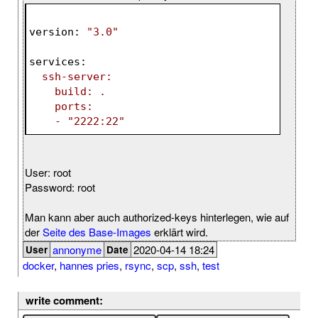
version
: 
"3.0"
services
:
  ssh-server:
    build: .
    ports:
    - 
"2222:22"
User: root
Password: root
Man kann aber auch authorized-keys hinterlegen, wie auf
der
Seite des Base-Images
erklärt wird.
annonyme
2020-04-14 18:24
User
Date
docker
,
hannes pries
,
rsync
,
scp
,
ssh
,
test
write comment: