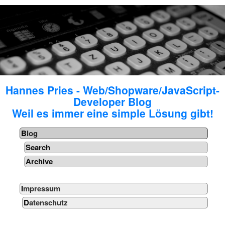
Hannes Pries - Web/Shopware/JavaScript-
Developer Blog
Weil es immer eine simple Lösung gibt!
Blog
Search
Archive
Impressum
Datenschutz