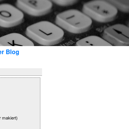
er Blog
 makiert)