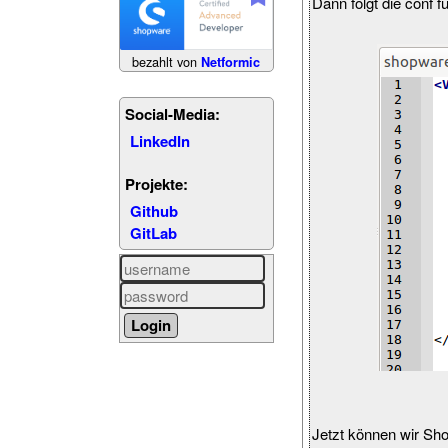
Dann folgt die conf f
bezahlt von
Netformic
Social-Media:
LinkedIn
Projekte:
Github
GitLab
Jetzt können wir Sho