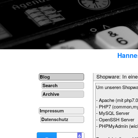
Hannes
Shopware: In ein
Blog
Search
Um unseren Shopwar
Archive
- Apache (mit php7.
- PHP7 (common,mysql
Impressum
- MySQL Server
Datenschutz
- OpenSSH Server
- PHPMyAdmin (wichti