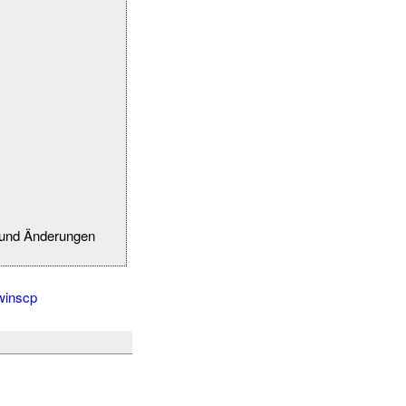
n und Änderungen
winscp