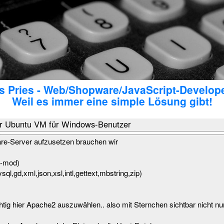
 Pries - Web/Shopware/JavaScript-Develop
Weil es immer eine simple Lösung gibt!
er Ubuntu VM für Windows-Benutzer
e-Server aufzusetzen brauchen wir
0-mod)
,gd,xml,json,xsl,intl,gettext,mbstring,zip)
g hier Apache2 auszuwählen.. also mit Sternchen sichtbar nicht nur