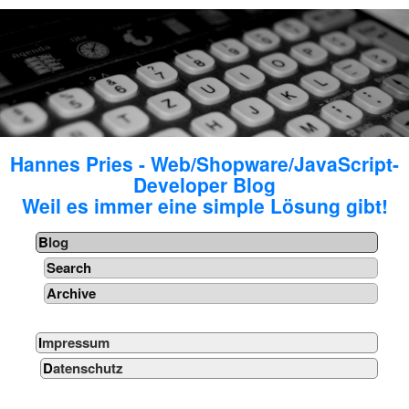
Hannes Pries - Web/Shopware/JavaScript-
Developer Blog
Weil es immer eine simple Lösung gibt!
Blog
Search
Archive
Impressum
Datenschutz