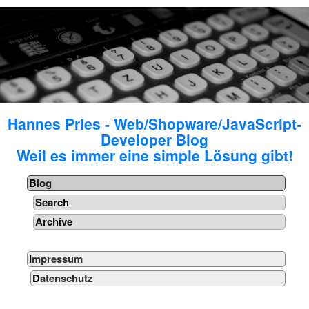
Hannes Pries - Web/Shopware/JavaScript-
Developer Blog
Weil es immer eine simple Lösung gibt!
Blog
Search
Archive
Impressum
Datenschutz