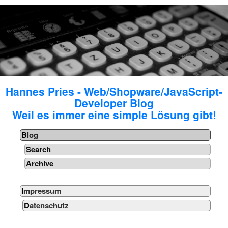
Hannes Pries - Web/Shopware/JavaScript-
Developer Blog
Weil es immer eine simple Lösung gibt!
Blog
Search
Archive
Impressum
Datenschutz