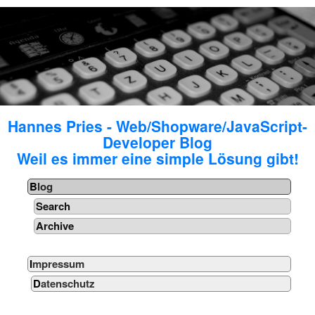
Hannes Pries - Web/Shopware/JavaScript-
Developer Blog
Weil es immer eine simple Lösung gibt!
Blog
Search
Archive
Impressum
Datenschutz