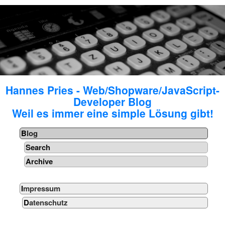
Hannes Pries - Web/Shopware/JavaScript-
Developer Blog
Weil es immer eine simple Lösung gibt!
Blog
Search
Archive
Impressum
Datenschutz