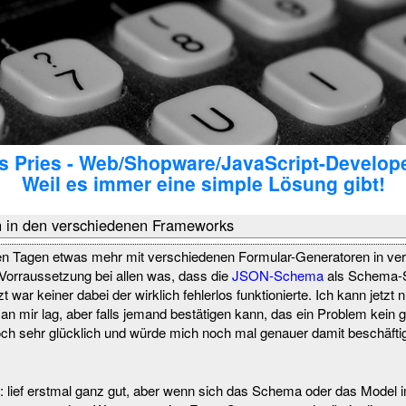
 Pries - Web/Shopware/JavaScript-Develop
Weil es immer eine simple Lösung gibt!
 in den verschiedenen Frameworks
zten Tagen etwas mehr mit verschiedenen Formular-Generatoren in v
Vorraussetzung bei allen was, dass die
JSON-Schema
als Schema-
zt war keiner dabei der wirklich fehlerlos funktionierte. Ich kann jetzt 
 an mir lag, aber falls jemand bestätigen kann, das ein Problem kein 
doch sehr glücklich und würde mich noch mal genauer damit beschäfti
: lief erstmal ganz gut, aber wenn sich das Schema oder das Model i