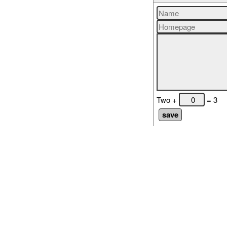
Two +
= 3