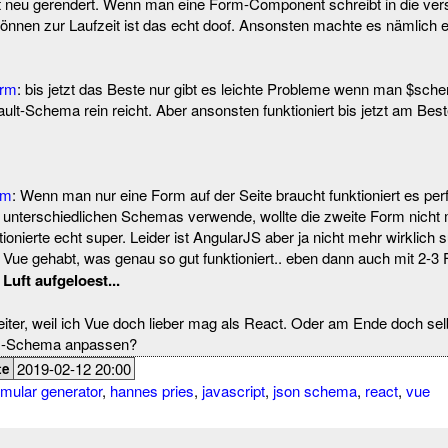
t neu gerendert. Wenn man eine Form-Component schreibt in die v
können zur Laufzeit ist das echt doof. Ansonsten machte es nämlich 
orm
: bis jetzt das Beste nur gibt es leichte Probleme wenn man $sch
ult-Schema rein reicht. Aber ansonsten funktioniert bis jetzt am Bes
rm
: Wenn man nur eine Form auf der Seite braucht funktioniert es per
 unterschiedlichen Schemas verwende, wollte die zweite Form nicht 
tionierte echt super. Leider ist AngularJS aber ja nicht mehr wirklich 
ür Vue gehabt, was genau so gut funktioniert.. eben dann auch mit 2-3
Luft aufgeloest...
ter, weil ich Vue doch lieber mag als React. Oder am Ende doch sel
ON-Schema anpassen?
2019-02-12 20:00
te
rmular generator
,
hannes pries
,
javascript
,
json schema
,
react
,
vue