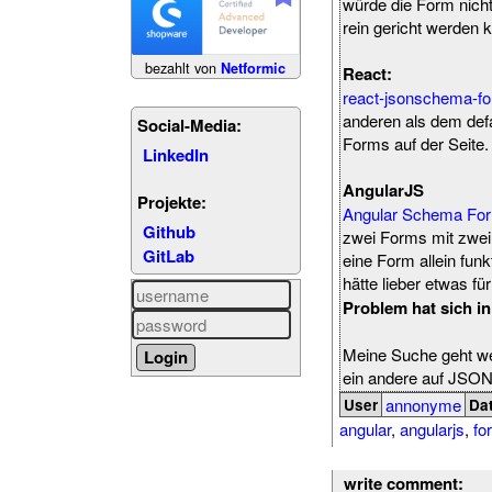
würde die Form nich
rein gericht werden 
bezahlt von
Netformic
React:
react-jsonschema-f
anderen als dem defa
Social-Media:
Forms auf der Seite.
LinkedIn
AngularJS
Projekte:
Angular Schema Fo
Github
zwei Forms mit zwei
GitLab
eine Form allein funk
hätte lieber etwas f
Problem hat sich in 
Meine Suche geht wei
ein andere auf JS
annonyme
User
Da
angular
,
angularjs
,
fo
write comment: