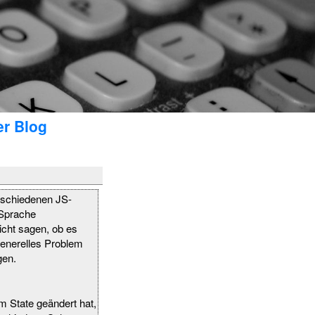
er Blog
erschiedenen JS-
Sprache
nicht sagen, ob es
generelles Problem
gen.
m State geändert hat,