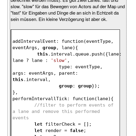
slow. "slow" für das Bewegen von Actors auf der Map und
"fast" für Eingaben und Dinge die an sich in Echtzeit da
sein müssen. Ein kleine Verzögerung ist aber ok.
addIntervalEvent: function(eventType, 
eventArgs, 
group
, lane){
this
.interval.queue.push({lane: 
lane ? lane : 
'slow'
,
		 type: eventType, 
args: eventArgs, parent: 
this
.interval,
group
: 
group
});
},
performIntervallTick: function(lane){
//filter to perform events of 
a lane and remove this performed 
events
let
 filterCheck = [];
let
 render = 
false
;