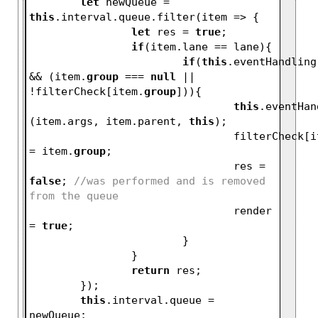
let
 newQueue = 
this
.interval.queue.filter(item => {
let
 res = 
true
;
if
(item.lane == lane){
if
(
this
.eventHandling
&& (item.
group
 === 
null
 || 
!filterCheck[item.
group
])){
this
.eventHan
(item.args, item.parent, 
this
);
				filterCheck[
= item.
group
;
				res = 
false
; 
//was performed and is removed 
from the queue
				render 
= 
true
;
			}
		}    
return
 res;     
	});
this
.interval.queue = 
newQueue;