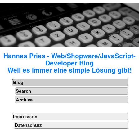
Hannes Pries - Web/Shopware/JavaScript-
Developer Blog
Weil es immer eine simple Lösung gibt!
Blog
Search
Archive
Impressum
Datenschutz