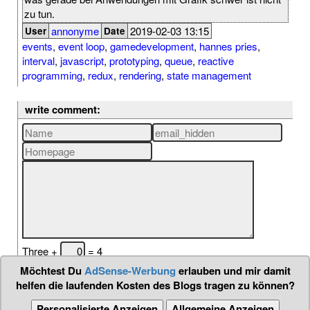
zu tun.
annonyme
2019-02-03 13:15
User
Date
events
,
event loop
,
gamedevelopment
,
hannes pries
,
interval
,
javascript
,
prototyping
,
queue
,
reactive
programming
,
redux
,
rendering
,
state management
write comment:
Three +
= 4
Möchtest Du
AdSense-Werbung
erlauben und mir damit
helfen die laufenden Kosten des Blogs tragen zu können?
Personalisierte Anzeigen
Allgemeine Anzeigen