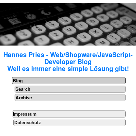
Hannes Pries - Web/Shopware/JavaScript-
Developer Blog
Weil es immer eine simple Lösung gibt!
Blog
Search
Archive
Impressum
Datenschutz