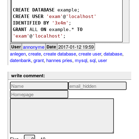
CREATE
DATABASE
 example;
CREATE
USER
'exam'
@
'localhost'
IDENTIFIED
BY
'3x4m'
;
GRANT
 ALL 
ON
 example.* 
TO
'exam'
@
'localhost'
;
annonyme
2017-01-12 19:59
User
Date
anlegen
,
create
,
create database
,
create user
,
database
,
datenbank
,
grant
,
hannes pries
,
mysql
,
sql
,
user
write comment:
Five +
= 10