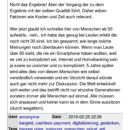
Nicht das Ergebnis! Aber der Vorgang der zu dem
Ergebnis mit der selben Qualität führt. Daher wären
Faktoren wie Kosten und Zeit auch relevant.
Wer jetzt glaubt ich schreibe hier von Menschen ab 50
aufwärts.. nein.. ich habe das genug bei Leuten erlebt die
noch nicht 30 sind. Ich bin gespannt, wie lange solche
Meinungen noch überdauern können. Wenn man Leute
über 60 sieht, die nie ein Smartphone haben wollten, weil
es viel zu kompliziert sei. Internet und Homebanking sein
ja sowie so unsicher und zu kompliziert. 5 Jahre später
wird alles dies von diesen Menschen wie selbst
verständlich verwendet und ein Verzicht darauf stünde
auch gar nicht mehr zur Diskussion. Die Welt entwickelt
sich weiter und das betrifft nicht nur einzelne Generationen
sondern immer alle Menschen auf einmal. Alle müssen
sich anpassen und keiner kann es in dem Sinne aussitzen
(durch wegaltern).
annonyme
2019-02-25 22:26
User
Date
bargeld
,
cashless payment
,
digitalisierung
,
gedanken
,
hannes pries
,
meinung
,
menschen
,
privat
,
wtf
,
Tags