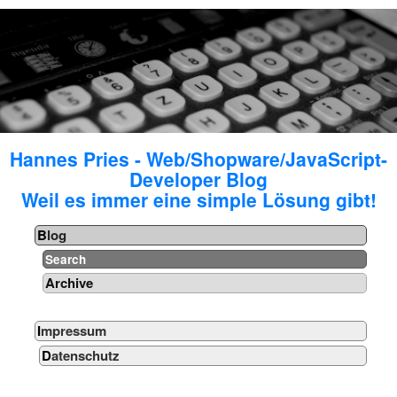
Hannes Pries - Web/Shopware/JavaScript-
Developer Blog
Weil es immer eine simple Lösung gibt!
Blog
Search
Archive
Impressum
Datenschutz