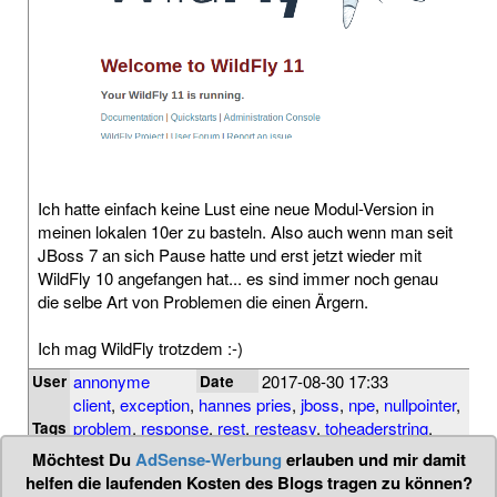
Ich hatte einfach keine Lust eine neue Modul-Version in
meinen lokalen 10er zu basteln. Also auch wenn man seit
JBoss 7 an sich Pause hatte und erst jetzt wieder mit
WildFly 10 angefangen hat... es sind immer noch genau
die selbe Art von Problemen die einen Ärgern.
Ich mag WildFly trotzdem :-)
annonyme
2017-08-30 17:33
User
Date
client
,
exception
,
hannes pries
,
jboss
,
npe
,
nullpointer
,
problem
,
response
,
rest
,
resteasy
,
toheaderstring
,
Tags
wildfly
Möchtest Du
AdSense-Werbung
erlauben und mir damit
helfen die laufenden Kosten des Blogs tragen zu können?