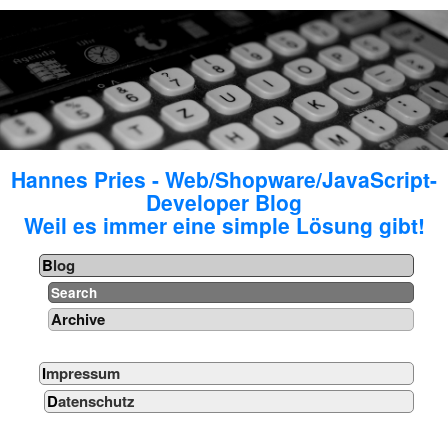
Hannes Pries - Web/Shopware/JavaScript-
Developer Blog
Weil es immer eine simple Lösung gibt!
Blog
Search
Archive
Impressum
Datenschutz