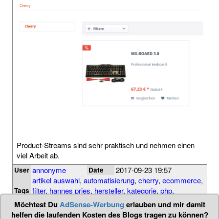
Product-Streams sind sehr praktisch und nehmen einen
viel Arbeit ab.
annonyme
2017-09-23 19:57
User
Date
artikel auswahl
,
automatisierung
,
cherry
,
ecommerce
,
filter
,
hannes pries
,
hersteller
,
kategorie
,
php
,
Tags
productstream
,
shopware
,
streams
,
tipp
Möchtest Du
AdSense-Werbung
erlauben und mir damit
helfen die laufenden Kosten des Blogs tragen zu können?