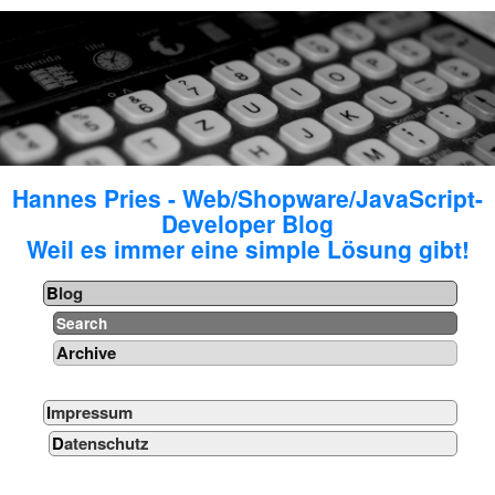
Hannes Pries - Web/Shopware/JavaScript-
Developer Blog
Weil es immer eine simple Lösung gibt!
Blog
Search
Archive
Impressum
Datenschutz