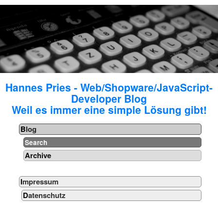
Hannes Pries - Web/Shopware/JavaScript-
Developer Blog
Weil es immer eine simple Lösung gibt!
Blog
Search
Archive
Impressum
Datenschutz