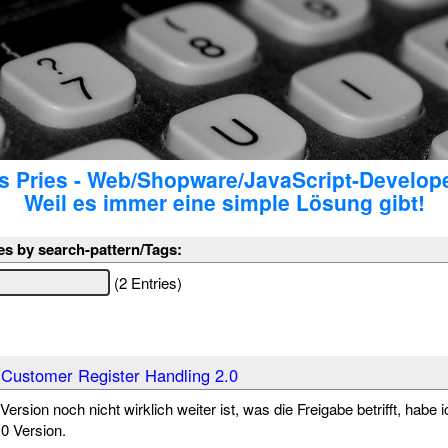
 Pries - Web/Shopware/JavaScript-Develop
Weil es immer eine simple Lösung gibt!
es by search-pattern/Tags:
(2 Entries)
Customer Register Handling 2.0
ersion noch nicht wirklich weiter ist, was die Freigabe betrifft, habe 
.0 Version.