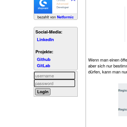
bezahlt von
Netformic
Social-Media:
LinkedIn
Projekte:
Github
Wenn man einen öffe
GitLab
aber sich nur bestim
dürfen, kann man nun