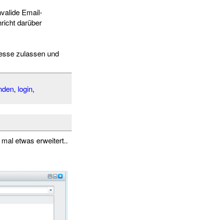
valide Email-
richt darüber
resse zulassen und
nden
,
login
,
mal etwas erweitert..