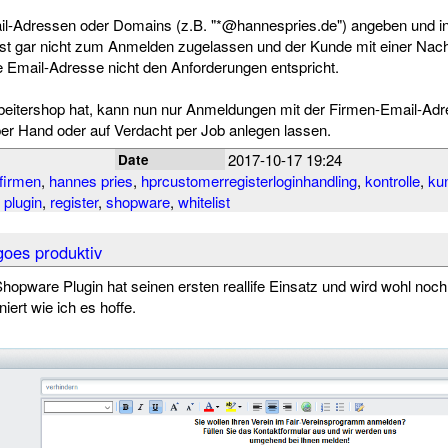
l-Adressen oder Domains (z.B. "*@hannespries.de") angeben und in
st gar nicht zum Anmelden zugelassen und der Kunde mit einer Nach
ne Email-Adresse nicht den Anforderungen entspricht.
rbeitershop hat, kann nun nur Anmeldungen mit der Firmen-Email-Ad
er Hand oder auf Verdacht per Job anlegen lassen.
2017-10-17 19:24
Date
firmen
,
hannes pries
,
hprcustomerregisterloginhandling
,
kontrolle
,
ku
,
plugin
,
register
,
shopware
,
whitelist
oes produktiv
hopware Plugin hat seinen ersten reallife Einsatz und wird wohl noch 
iert wie ich es hoffe.