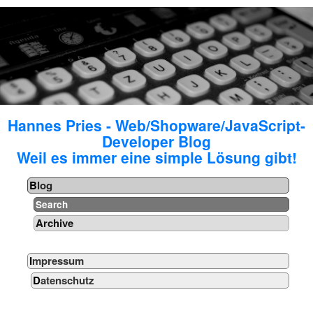
Hannes Pries - Web/Shopware/JavaScript-
Developer Blog
Weil es immer eine simple Lösung gibt!
Blog
Search
Archive
Impressum
Datenschutz