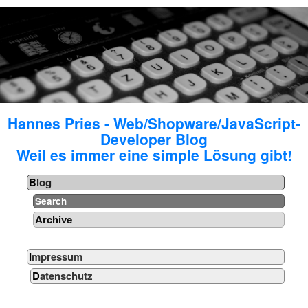
Hannes Pries - Web/Shopware/JavaScript-
Developer Blog
Weil es immer eine simple Lösung gibt!
Blog
Search
Archive
Impressum
Datenschutz