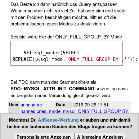
Das Beste ich dann natürlich das Query anzupassen.
Wenn man aber nicht so viel Zeit hat oder sich erst später
mit den Problem beschäftigen möchte, hilft es oft die
problematischen neuen Modes zu deaktivieren.
Besipiel wäre hier der ONLY_FULL_GROUP_BY-Mode
SET
 sql_mode=(
SELECT
REPLACE
(@@sql_mode,
'ONLY_FULL_GROUP_BY'
,
''
));
Bei PDO kann man das Stament direkt als
PDO::MYSQL_ATTR_INIT_COMMAND
setzen, so dass
es bei jeder neuen Verbindung gleich gesetzt wird.
annonyme
2016-09-26 17:51
User
Date
hannes pries
,
mode
,
mysql
,
ONLY FULL GROUP BY
,
Tags
php
,
php7
,
update
Möchtest Du
AdSense-Werbung
erlauben und mir damit
helfen die laufenden Kosten des Blogs tragen zu können?
Personalisierte Anzeigen
Allgemeine Anzeigen