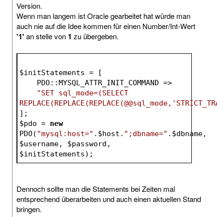
Version.
Wenn man langem ist Oracle gearbeitet hat würde man
auch nie auf die Idee kommen für einen Number/Int-Wert
'1'
an stelle von
1
zu übergeben.
$initStatements
 = [
    PDO::MYSQL_ATTR_INIT_COMMAND =>
"SET sql_mode=(SELECT 
REPLACE(REPLACE(REPLACE(@@sql_mode,'STRICT_TR
];
$pdo
 = 
new
PDO(
"mysql:host="
.
$host
.
";dbname="
.
$dbname
, 
$username
, 
$password
, 
$initStatements
);
Dennoch sollte man die Statements bei Zeiten mal
entsprechend überarbeiten und auch einen aktuellen Stand
bringen.