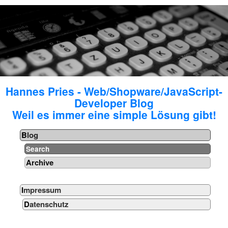
Hannes Pries - Web/Shopware/JavaScript-
Developer Blog
Weil es immer eine simple Lösung gibt!
Blog
Search
Archive
Impressum
Datenschutz