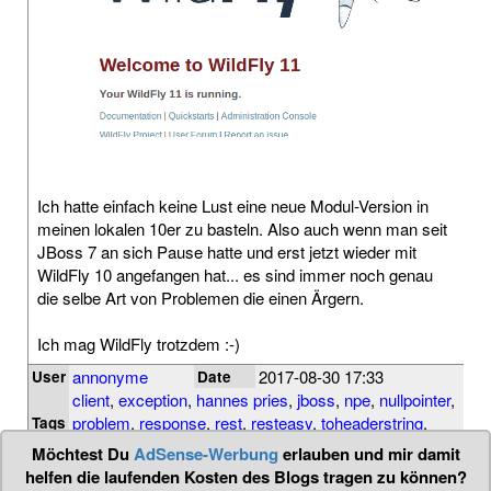
Ich hatte einfach keine Lust eine neue Modul-Version in
meinen lokalen 10er zu basteln. Also auch wenn man seit
JBoss 7 an sich Pause hatte und erst jetzt wieder mit
WildFly 10 angefangen hat... es sind immer noch genau
die selbe Art von Problemen die einen Ärgern.
Ich mag WildFly trotzdem :-)
annonyme
2017-08-30 17:33
User
Date
client
,
exception
,
hannes pries
,
jboss
,
npe
,
nullpointer
,
problem
,
response
,
rest
,
resteasy
,
toheaderstring
,
Tags
wildfly
Möchtest Du
AdSense-Werbung
erlauben und mir damit
helfen die laufenden Kosten des Blogs tragen zu können?