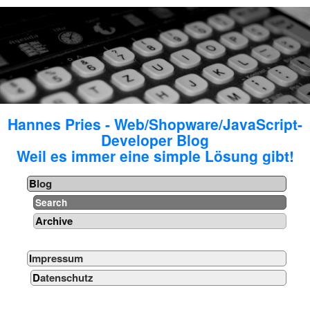
Hannes Pries - Web/Shopware/JavaScript-
Developer Blog
Weil es immer eine simple Lösung gibt!
Blog
Search
Archive
Impressum
Datenschutz