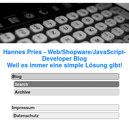
Hannes Pries - Web/Shopware/JavaScript-
Developer Blog
Weil es immer eine simple Lösung gibt!
Blog
Search
Archive
Impressum
Datenschutz