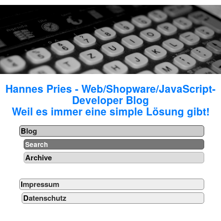
Hannes Pries - Web/Shopware/JavaScript-
Developer Blog
Weil es immer eine simple Lösung gibt!
Blog
Search
Archive
Impressum
Datenschutz