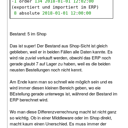
-
1
 order 
134
2018
-
01
-
01
12
:
02
:
00
(exportiert und importiert im ERP)
8
 absolute 
2018
-
01
-
01
12
:
00
:
00
Bestand: 5 im Shop
Das ist super! Der Bestand aus Shop-Sicht ist gleich
geblieben, weil er in beiden Fällen alle Daten kannte. Es
wird nie zuviel verkauft werden, obwohl das ERP noch
gerade glaubt 7 auf Lager zu haben, weil es die beiden
neusten Bestellungen noch nicht kennt.
Am Ende kann man so schnell wie möglich sein und es
wird immer diesen kleinen Bereich geben, wo eie
BEstellung gerade unterwegs ist, während der Bestand im
ERP berechnet wird.
Wo man diese Differenzverrechnung macht ist nicht ganz
so wichtig. Ob in einer Middleware oder im Shop direkt,
macht kaum einen Unerschied. Es muss immer der