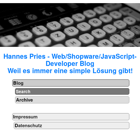
Hannes Pries - Web/Shopware/JavaScript-
Developer Blog
Weil es immer eine simple Lösung gibt!
Blog
Search
Archive
Impressum
Datenschutz