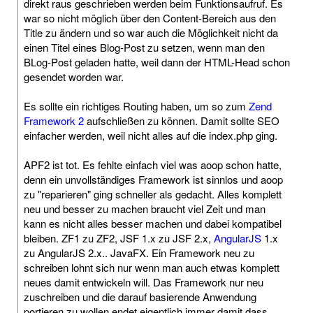
direkt raus geschrieben werden beim Funktionsaufruf. Es
war so nicht möglich über den Content-Bereich aus den
Title zu ändern und so war auch die Möglichkeit nicht da
einen Titel eines Blog-Post zu setzen, wenn man den
BLog-Post geladen hatte, weil dann der HTML-Head schon
gesendet worden war.
Es sollte ein richtiges Routing haben, um so zum
Zend
Framework 2
aufschließen zu können. Damit sollte SEO
einfacher werden, weil nicht alles auf die index.php ging.
APF2 ist tot. Es fehlte einfach viel was aoop schon hatte,
denn ein unvollständiges Framework ist sinnlos und aoop
zu "reparieren" ging schneller als gedacht. Alles komplett
neu und besser zu machen braucht viel Zeit und man
kann es nicht alles besser machen und dabei kompatibel
bleiben. ZF1 zu ZF2, JSF 1.x zu JSF 2.x,
AngularJS
1.x
zu AngularJS 2.x.. JavaFX. Ein Framework neu zu
schreiben lohnt sich nur wenn man auch etwas komplett
neues damit entwickeln will. Das Framework nur neu
zuschreiben und die darauf basierende Anwendung
portieren zu wollen endet eigentlich immer damit dass