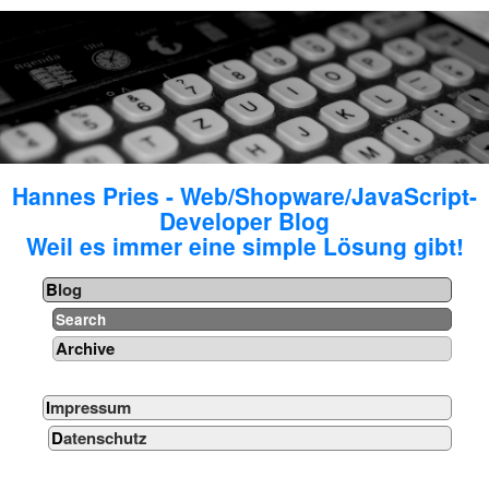
Hannes Pries - Web/Shopware/JavaScript-
Developer Blog
Weil es immer eine simple Lösung gibt!
Blog
Search
Archive
Impressum
Datenschutz