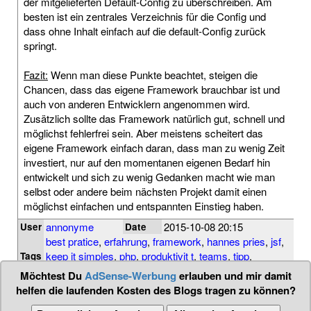
der mitgelieferten Default-Config zu überschreiben. Am
besten ist ein zentrales Verzeichnis für die Config und
dass ohne Inhalt einfach auf die default-Config zurück
springt.
Fazit:
Wenn man diese Punkte beachtet, steigen die
Chancen, dass das eigene Framework brauchbar ist und
auch von anderen Entwicklern angenommen wird.
Zusätzlich sollte das Framework natürlich gut, schnell und
möglichst fehlerfrei sein. Aber meistens scheitert das
eigene Framework einfach daran, dass man zu wenig Zeit
investiert, nur auf den momentanen eigenen Bedarf hin
entwickelt und sich zu wenig Gedanken macht wie man
selbst oder andere beim nächsten Projekt damit einen
möglichst einfachen und entspannten Einstieg haben.
annonyme
2015-10-08 20:15
User
Date
best pratice
,
erfahrung
,
framework
,
hannes pries
,
jsf
,
keep it simples
,
php
,
produktivit t
,
teams
,
tipp
,
Tags
webdevelopment
,
zend
Möchtest Du
AdSense-Werbung
erlauben und mir damit
helfen die laufenden Kosten des Blogs tragen zu können?