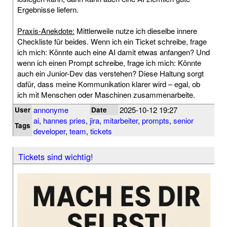
Ergebnisse liefern.
Praxis-Anekdote:
Mittlerweile nutze ich dieselbe innere
Checkliste für beides. Wenn ich ein Ticket schreibe, frage
ich mich: Könnte auch eine AI damit etwas anfangen? Und
wenn ich einen Prompt schreibe, frage ich mich: Könnte
auch ein Junior-Dev das verstehen? Diese Haltung sorgt
dafür, dass meine Kommunikation klarer wird – egal, ob
ich mit Menschen oder Maschinen zusammenarbeite.
annonyme
2025-10-12 19:27
User
Date
ai
,
hannes pries
,
jira
,
mitarbeiter
,
prompts
,
senior
Tags
developer
,
team
,
tickets
Tickets sind wichtig!