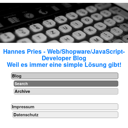
Hannes Pries - Web/Shopware/JavaScript-
Developer Blog
Weil es immer eine simple Lösung gibt!
Blog
Search
Archive
Impressum
Datenschutz