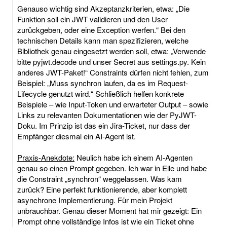
Genauso wichtig sind Akzeptanzkriterien, etwa: „Die
Funktion soll ein JWT validieren und den User
zurückgeben, oder eine Exception werfen.“ Bei den
technischen Details kann man spezifizieren, welche
Bibliothek genau eingesetzt werden soll, etwa: „Verwende
bitte pyjwt.decode und unser Secret aus settings.py. Kein
anderes JWT-Paket!“ Constraints dürfen nicht fehlen, zum
Beispiel: „Muss synchron laufen, da es im Request-
Lifecycle genutzt wird.“ Schließlich helfen konkrete
Beispiele – wie Input-Token und erwarteter Output – sowie
Links zu relevanten Dokumentationen wie der PyJWT-
Doku. Im Prinzip ist das ein Jira-Ticket, nur dass der
Empfänger diesmal ein AI-Agent ist.
Praxis-Anekdote:
Neulich habe ich einem AI-Agenten
genau so einen Prompt gegeben. Ich war in Eile und habe
die Constraint „synchron“ weggelassen. Was kam
zurück? Eine perfekt funktionierende, aber komplett
asynchrone Implementierung. Für mein Projekt
unbrauchbar. Genau dieser Moment hat mir gezeigt: Ein
Prompt ohne vollständige Infos ist wie ein Ticket ohne