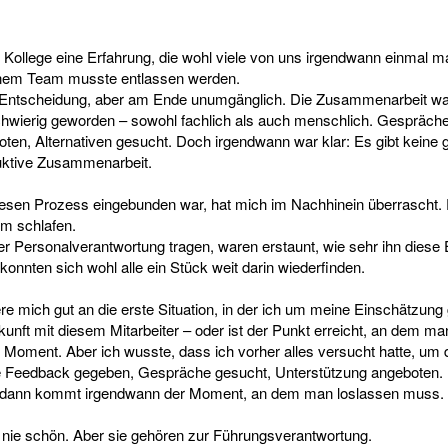
 Kollege eine Erfahrung, die wohl viele von uns irgendwann einmal 
einem Team musste entlassen werden.
e Entscheidung, aber am Ende unumgänglich. Die Zusammenarbeit wa
chwierig geworden – sowohl fachlich als auch menschlich. Gespräche
ten, Alternativen gesucht. Doch irgendwann war klar: Es gibt kein
ruktive Zusammenarbeit.
diesen Prozess eingebunden war, hat mich im Nachhinein überrascht. 
um schlafen.
ger Personalverantwortung tragen, waren erstaunt, wie sehr ihn diese
onnten sich wohl alle ein Stück weit darin wiederfinden.
re mich gut an die erste Situation, in der ich um meine Einschätzung
unft mit diesem Mitarbeiter – oder ist der Punkt erreicht, an dem man
r Moment. Aber ich wusste, dass ich vorher alles versucht hatte, um d
te Feedback gegeben, Gespräche gesucht, Unterstützung angeboten.
, dann kommt irgendwann der Moment, an dem man loslassen muss.
nie schön. Aber sie gehören zur Führungsverantwortung.