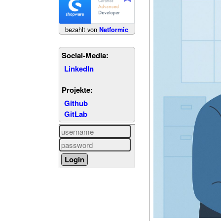
bezahlt von
Netformic
Social-Media:
LinkedIn
Projekte:
Github
GitLab