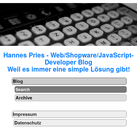
Hannes Pries - Web/Shopware/JavaScript-
Developer Blog
Weil es immer eine simple Lösung gibt!
Blog
Search
Archive
Impressum
Datenschutz