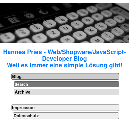
Hannes Pries - Web/Shopware/JavaScript-
Developer Blog
Weil es immer eine simple Lösung gibt!
Blog
Search
Archive
Impressum
Datenschutz