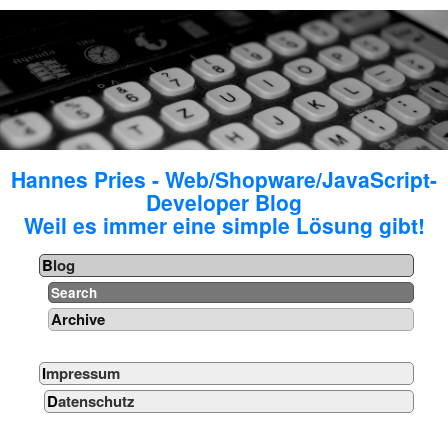
Hannes Pries - Web/Shopware/JavaScript-
Developer Blog
Weil es immer eine simple Lösung gibt!
Blog
Search
Archive
Impressum
Datenschutz