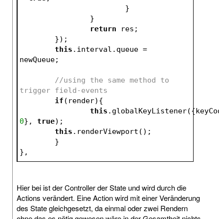
			}
		}    
return
 res;     
	});
this
.interval.queue = 
newQueue;
//using the same method to 
trigger field-events
if
(render){
this
0
}, 
true
);
this
.renderViewport();
	}                        
},
Hier bei ist der Controller der State und wird durch die
Actions verändert. Eine Action wird mit einer Veränderung
des State gleichgesetzt, da einmal oder zwei Rendern
ohne das es nötig gewesen wäre in der Gesamtheit nichts