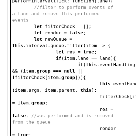
performIntervallTick: function(lane){
//filter to perform events of 
a lane and remove this performed 
events
let
 filterCheck = [];
let
 render = 
false
;
let
 newQueue = 
this
.interval.queue.filter(item => {
let
 res = 
true
;
if
(item.lane == lane){
if
(
this
.eventHandling
&& (item.
group
 === 
null
 || 
!filterCheck[item.
group
])){
this
.eventHan
(item.args, item.parent, 
this
);
				filterCheck[
= item.
group
;
				res = 
false
; 
//was performed and is removed 
from the queue
				render 
= 
true
;